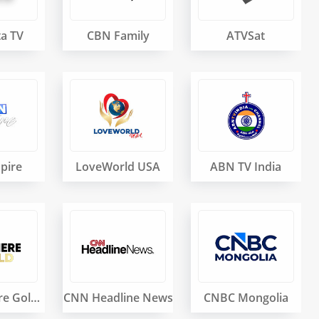
ta TV
CBN Family
ATVSat
pire
LoveWorld USA
ABN TV India
Movie Sphere Gold TV
CNN Headline News
CNBC Mongolia