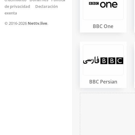
de privacidad
Declaración
exenta
© 2016-2026
Nettv.live
.
BBC One
BBC Persian