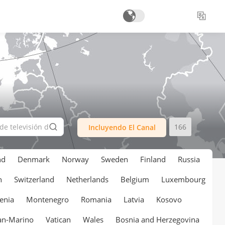
166
Incluyendo El Canal
nd
Denmark
Norway
Sweden
Finland
Russia
n
Switzerland
Netherlands
Belgium
Luxembourg
enia
Montenegro
Romania
Latvia
Kosovo
an-Marino
Vatican
Wales
Bosnia and Herzegovina