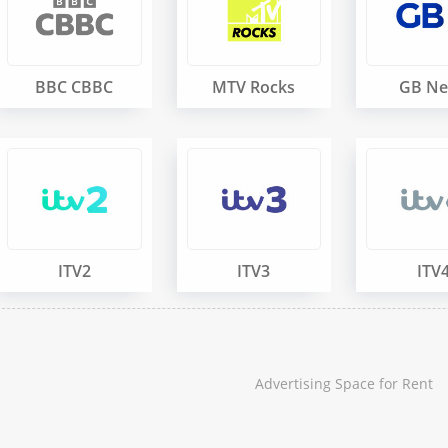
BBC CBBC
MTV Rocks
GB N
ITV2
ITV3
ITV
Advertising Space for Rent