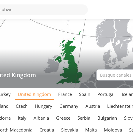
ited Kingdom
urkey
United Kingdom
France
Spain
Portugal
Icela
land
Czech
Hungary
Germany
Austria
Liechtenstei
dorra
Italy
Albania
Greece
Serbia
Bulgarian
Slov
orth Macedonia
Croatia
Slovakia
Malta
Moldova
S