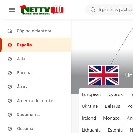
Página delantera
España
Asia
Europa
Un
África
European
Cyprus
T
América del norte
Ukraine
Belarus
Po
Sudamerica
Ireland
Monaco
An
Oceanía
Lithuania
Estonia
N