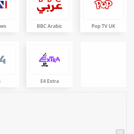
ews
BBC Arabic
Pop TV UK
4
E4 Extra
AD