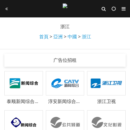
浙江
首頁
>
亞洲
>
中國
>
浙江
广告位招租
泰顺新闻综合频道
淳安新闻综合频道
浙江卫视